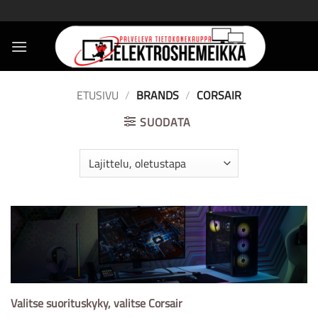
Skip
to
content
ETUSIVU
/
BRANDS
/
CORSAIR
SUODATA
Valitse suorituskyky, valitse Corsair