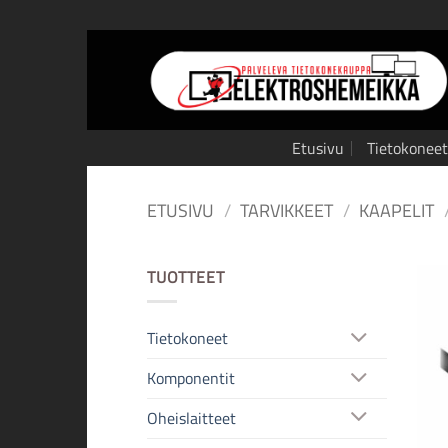
Skip
to
content
Etusivu
Tietokoneet
ETUSIVU
/
TARVIKKEET
/
KAAPELIT
TUOTTEET
Tietokoneet
Komponentit
Oheislaitteet