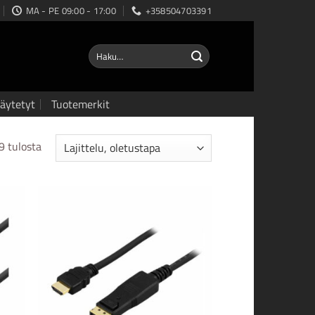
MA - PE 09:00 - 17:00
+358504703391
Etsi:
äytetyt
Tuotemerkit
9 tulosta