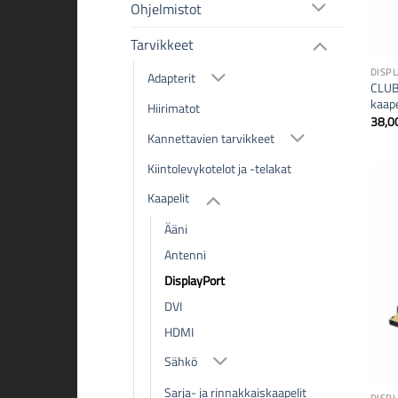
Ohjelmistot
Tarvikkeet
DISP
Adapterit
CLUB
kaape
Hiirimatot
38,0
Kannettavien tarvikkeet
Kiintolevykotelot ja -telakat
Kaapelit
Ääni
Antenni
DisplayPort
DVI
HDMI
Sähkö
Sarja- ja rinnakkaiskaapelit