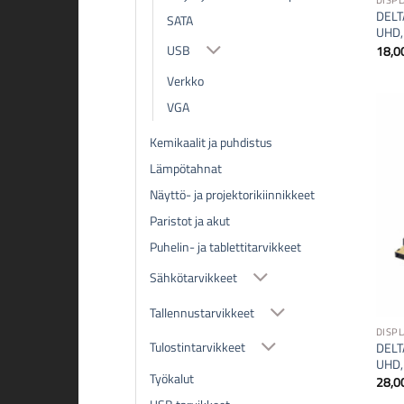
DISP
DELTA
SATA
UHD,
USB
18,0
Verkko
VGA
Kemikaalit ja puhdistus
Lämpötahnat
Näyttö- ja projektorikiinnikkeet
Paristot ja akut
Puhelin- ja tablettitarvikkeet
Sähkötarvikkeet
Tallennustarvikkeet
DISP
Tulostintarvikkeet
DELTA
UHD,
Työkalut
28,0