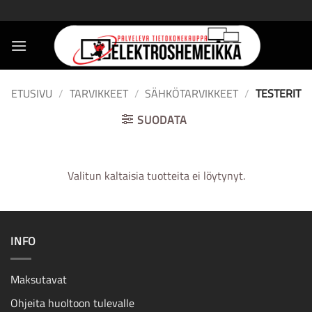
Skip
to
content
ETUSIVU
/
TARVIKKEET
/
SÄHKÖTARVIKKEET
/
TESTERIT
SUODATA
Valitun kaltaisia tuotteita ei löytynyt.
INFO
Maksutavat
Ohjeita huoltoon tulevalle