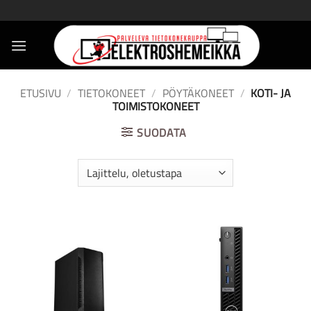
Skip
to
content
ETUSIVU
/
TIETOKONEET
/
PÖYTÄKONEET
/
KOTI- JA
TOIMISTOKONEET
SUODATA