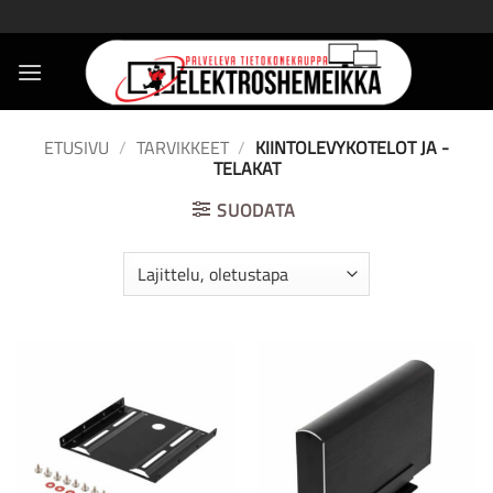
Skip
to
content
ETUSIVU
/
TARVIKKEET
/
KIINTOLEVYKOTELOT JA -
TELAKAT
SUODATA