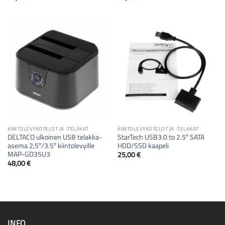
KIINTOLEVYKOTELOT JA -TELAKAT
KIINTOLEVYKOTELOT JA -TELAKAT
DELTACO ulkoinen USB telakka-
StarTech USB3.0 to 2.5″ SATA
asema 2,5″/3.5″ kiintolevyille
HDD/SSD kaapeli
MAP-GD35U3
25,00
€
48,00
€
INFO