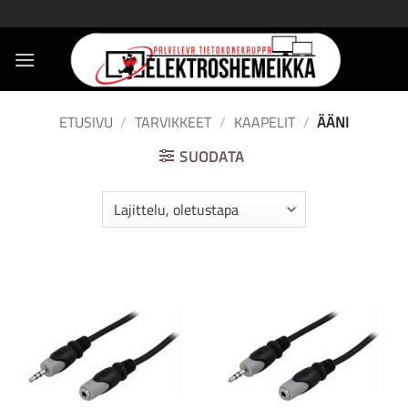
Skip
to
content
ETUSIVU
/
TARVIKKEET
/
KAAPELIT
/
ÄÄNI
SUODATA