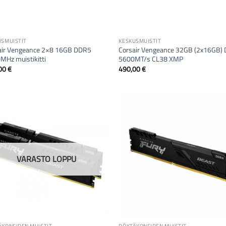
USMUISTIT
KESKUSMUISTIT
air Vengeance 2×8 16GB DDR5
Corsair Vengeance 32GB (2x16GB)
MHz muistikitti
5600MT/s CL38 XMP
00
€
490,00
€
VARASTO LOPPU