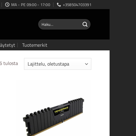
MA - PE 09:00 - 17:00
+358504703391
Etsi:
äytetyt
Tuotemerkit
6 tulosta