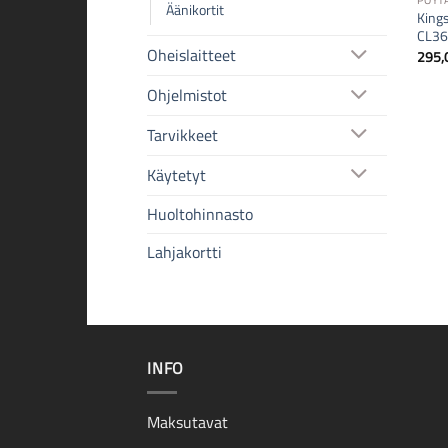
PÖYT
Äänikortit
King
CL36
Oheislaitteet
295,
Ohjelmistot
Tarvikkeet
Käytetyt
Huoltohinnasto
Lahjakortti
INFO
Maksutavat