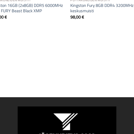
ÄKONEIDEN MUISTIT
PÖYTÄKONEIDEN MUISTIT
ston 16GB (2x8GB) DDR5 6000MHz
Kingston Fury 8GB DDR4 3200MHz
 FURY Beast Black XMP
keskusmuisti
00
€
98,00
€