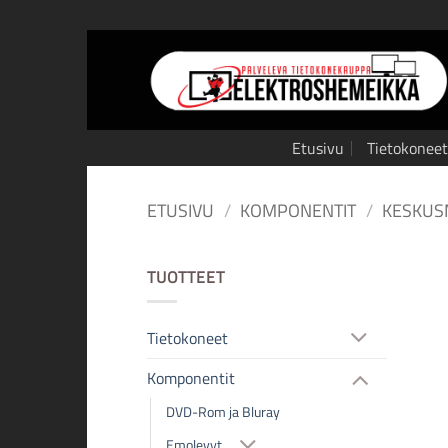
Skip
to
content
Etusivu
Tietokoneet
ETUSIVU
/
KOMPONENTIT
/
KESKUS
TUOTTEET
Tietokoneet
Komponentit
DVD-Rom ja Bluray
Emolevyt