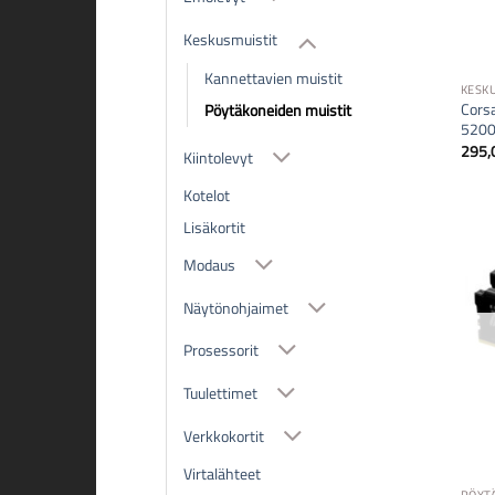
Keskusmuistit
Kannettavien muistit
KESK
Cors
Pöytäkoneiden muistit
5200
295,
Kiintolevyt
Kotelot
Lisäkortit
Modaus
Näytönohjaimet
Prosessorit
Tuulettimet
Verkkokortit
Virtalähteet