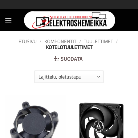
Skip
to
content
ETUSIVU
/
KOMPONENTIT
/
TUULETTIMET
/
KOTELOTUULETTIMET
SUODATA