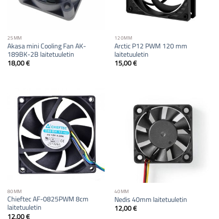
25MM
120MM
Akasa mini Cooling Fan AK-
Arctic P12 PWM 120 mm
189BK-2B laitetuuletin
laitetuuletin
18,00
€
15,00
€
80MM
40MM
Chieftec AF-0825PWM 8cm
Nedis 40mm laitetuuletin
laitetuuletin
12,00
€
12,00
€