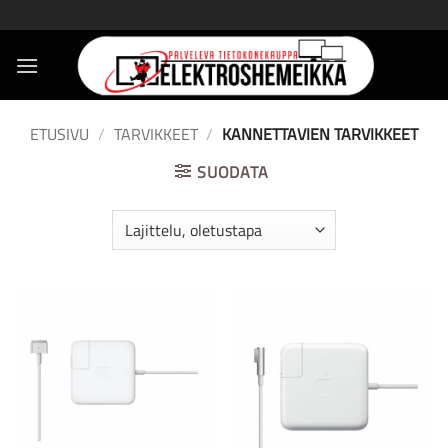
Skip
to
content
ETUSIVU
/
TARVIKKEET
/
KANNETTAVIEN TARVIKKEET
SUODATA