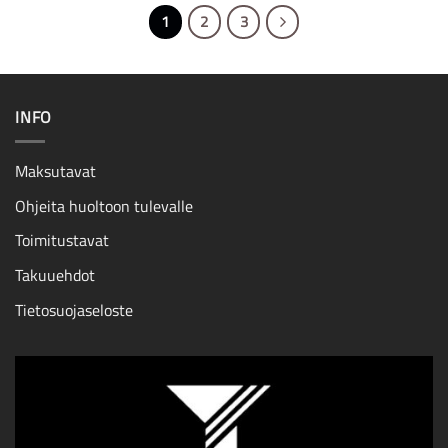
1
2
3
INFO
Maksutavat
Ohjeita huoltoon tulevalle
Toimitustavat
Takuuehdot
Tietosuojaseloste