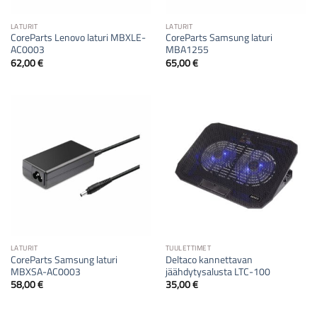
LATURIT
LATURIT
CoreParts Lenovo laturi MBXLE-
CoreParts Samsung laturi
AC0003
MBA1255
62,00
€
65,00
€
LATURIT
TUULETTIMET
CoreParts Samsung laturi
Deltaco kannettavan
MBXSA-AC0003
jäähdytysalusta LTC-100
58,00
€
35,00
€