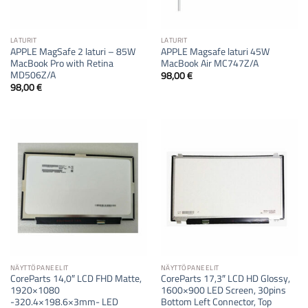
LATURIT
LATURIT
APPLE MagSafe 2 laturi – 85W
APPLE Magsafe laturi 45W
MacBook Pro with Retina
MacBook Air MC747Z/A
MD506Z/A
98,00
€
98,00
€
NÄYTTÖPANEELIT
NÄYTTÖPANEELIT
CoreParts 14,0″ LCD FHD Matte,
CoreParts 17,3″ LCD HD Glossy,
1920×1080
1600×900 LED Screen, 30pins
-320.4×198.6×3mm- LED
Bottom Left Connector, Top