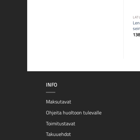
LATURIT
LATURIT
LAT
Lenovo 135W USB-C
APPLE Magsafe laturi 45W
Len
seinälaturi
MacBook Air MC747Z/A
sein
92,00
€
98,00
€
13
INFO
Maksutavat
Ohjeita huoltoon tulevalle
Toimitustavat
Takuuehdot