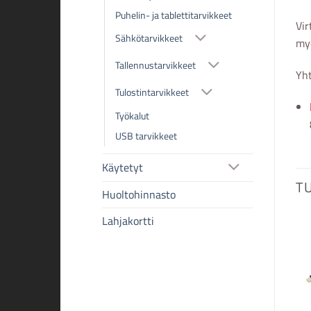
Puhelin- ja tablettitarvikkeet
Vir
Sähkötarvikkeet
myö
Tallennustarvikkeet
Yht
Tulostintarvikkeet
Työkalut
USB tarvikkeet
Käytetyt
T
Huoltohinnasto
Lahjakortti