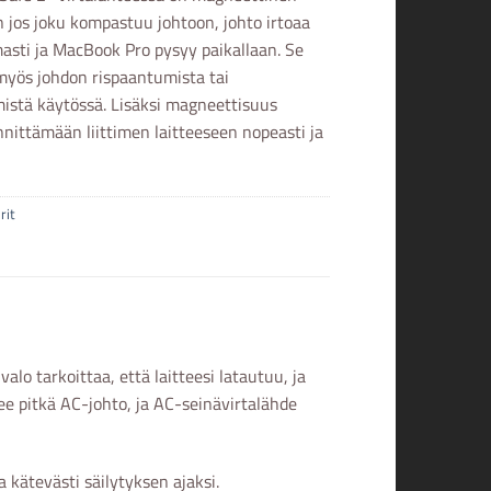
ten jos joku kompastuu johtoon, johto irtoaa
asti ja MacBook Pro pysyy paikallaan. Se
myös johdon rispaantumista tai
istä käytössä. Lisäksi magneettisuus
nnittämään liittimen laitteeseen nopeasti ja
rit
alo tarkoittaa, että laitteesi latautuu, ja
ee pitkä AC-johto, ja AC-seinävirtalähde
 kätevästi säilytyksen ajaksi.