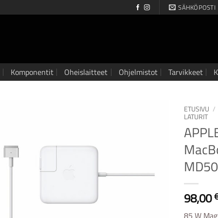
SÄHKÖPOSTI
Komponentit
Oheislaitteet
Ohjelmistot
Tarvikkeet
K
ETUSIVU
/
LATURIT
APPLE
MacBo
MD50
98,00
85 W MagS