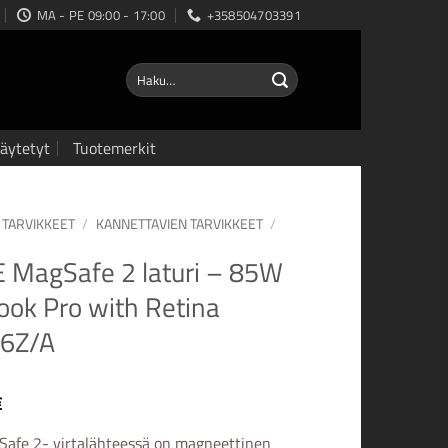
MA - PE 09:00 - 17:00
+358504703391
Etsi:
äytetyt
Tuotemerkit
TARVIKKEET
/
KANNETTAVIEN TARVIKKEET
/
 MagSafe 2 laturi – 85W
ok Pro with Retina
6Z/A
€
afe 2- virtalähteessä on magneettinen