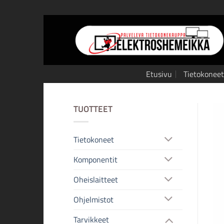
Skip
to
content
Etusivu
Tietokoneet
TUOTTEET
Tietokoneet
Komponentit
Oheislaitteet
Ohjelmistot
Tarvikkeet