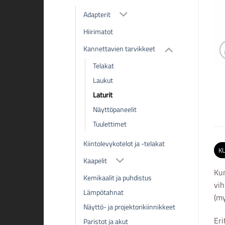
Adapterit
Hiirimatot
Kannettavien tarvikkeet
Telakat
Laukut
Laturit
Näyttöpaneelit
Tuulettimet
Kiintolevykotelot ja -telakat
K
Kaapelit
Kun
Kemikaalit ja puhdistus
vih
Lämpötahnat
(my
Näyttö- ja projektorikiinnikkeet
Eri
Paristot ja akut