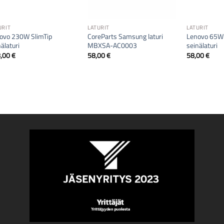
URIT
LATURIT
LATURIT
ovo 230W SlimTip
CoreParts Samsung laturi
Lenovo 65W
älaturi
MBXSA-AC0003
seinälaturi
8,00
€
58,00
€
58,00
€