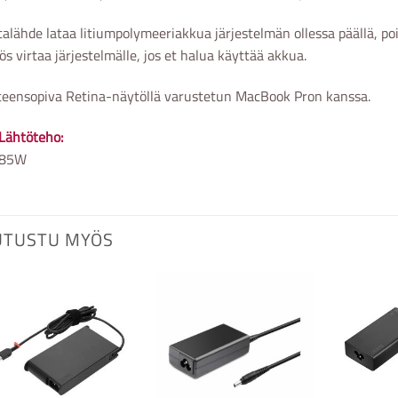
talähde lataa litiumpolymeeriakkua järjestelmän ollessa päällä, poi
s virtaa järjestelmälle, jos et halua käyttää akkua.
eensopiva Retina-näytöllä varustetun MacBook Pron kanssa.
Lähtöteho:
85W
UTUSTU MYÖS