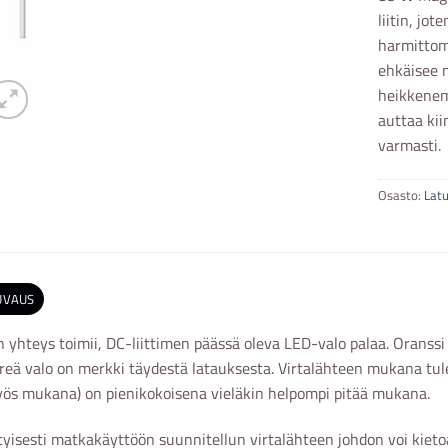
liitin, jo
harmittom
ehkäisee 
heikkenem
auttaa kii
varmasti.
Osasto:
Latu
UVAUS
 yhteys toimii, DC-liittimen päässä oleva LED-valo palaa. Oranssi v
reä valo on merkki täydestä latauksesta. Virtalähteen mukana tul
ös mukana) on pienikokoisena vieläkin helpompi pitää mukana.
tyisesti matkakäyttöön suunnitellun virtalähteen johdon voi kietoa