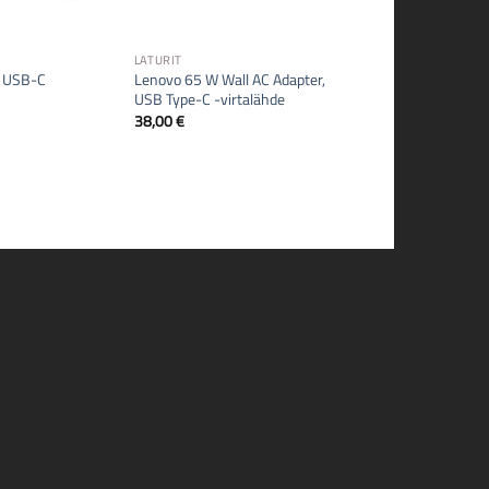
LATURIT
 USB-C
Lenovo 65 W Wall AC Adapter,
USB Type-C -virtalähde
38,00
€