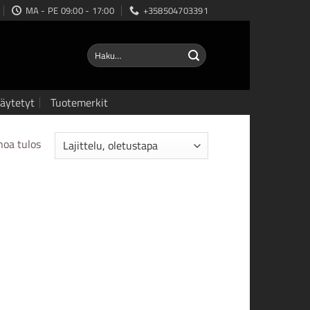
MA - PE 09:00 - 17:00
+358504703391
Etsi:
äytetyt
Tuotemerkit
noa tulos