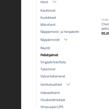
Hiiret
Kaiuttimet
Kuulokkeet
LANG
Cher
Mikrofonit
peli
Näppäimistö- ja hiiripaketit
85,0
Näppäimistöt
Näytöt
Peliohjaimet
Singaalinkäsittely
Tulostimet
Valvontakamerat
Verkkotuotteet
Videoeditointi
Viivakoodinlukijat
Virtasuojat/UPS