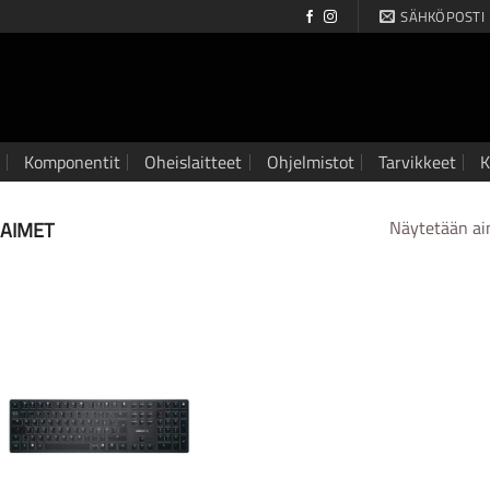
SÄHKÖPOSTI
Komponentit
Oheislaitteet
Ohjelmistot
Tarvikkeet
K
JAIMET
Näytetään ai