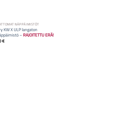
ATTOMAT NÄPPÄIMISTÖT
ry KW X ULP langaton
näppäimistö –
RAJOITETTU ERÄ!
0
€