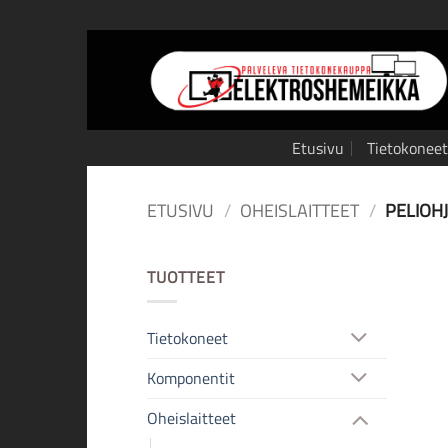
Skip
to
content
Etusivu
Tietokoneet
ETUSIVU
/
OHEISLAITTEET
/
PELIOH
TUOTTEET
Tietokoneet
Komponentit
Oheislaitteet