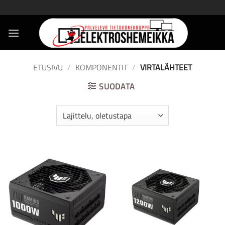
Skip
to
content
ETUSIVU
/
KOMPONENTIT
/
VIRTALÄHTEET
SUODATA