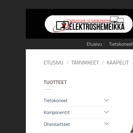
Skip
to
content
Etusivu
Tietokoneet
ETUSIVU
/
TARVIKKEET
/
KAAPELIT
TUOTTEET
Tietokoneet
Komponentit
Oheislaitteet