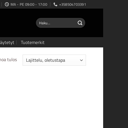
MA - PE 09:00 - 17:00
+358504703391
Etsi:
äytetyt
Tuotemerkit
noa tulos