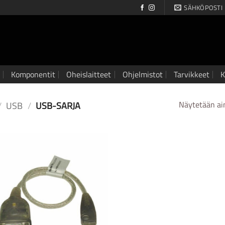
SÄHKÖPOSTI
Komponentit
Oheislaitteet
Ohjelmistot
Tarvikkeet
K
/
USB
/
USB-SARJA
Näytetään ai