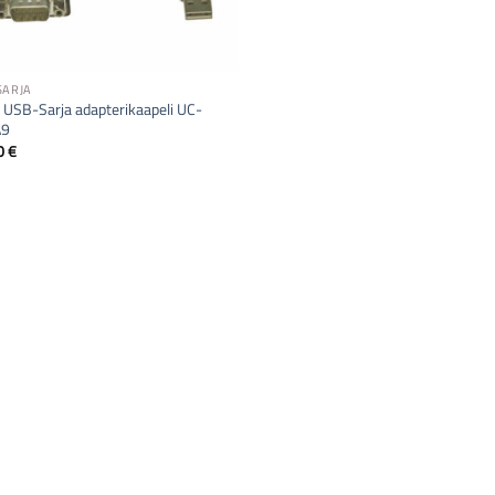
SARJA
 USB-Sarja adapterikaapeli UC-
A9
0
€