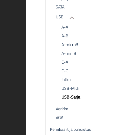
SATA
USB
A-A
A-B
A-microB
A-miniB
C-A
C-C
Jatko
USB-Midi
USB-Sarja
Verkko
VGA
Kemikaalit ja puhdistus