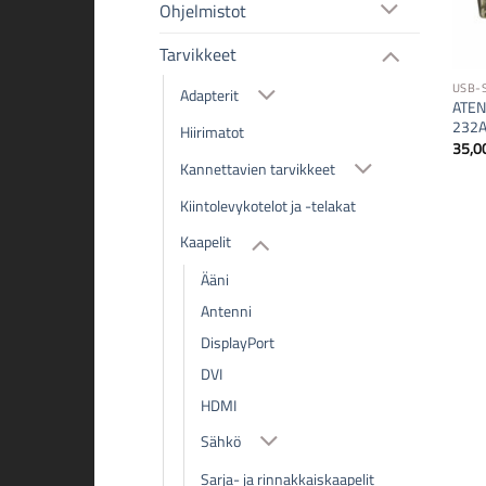
Ohjelmistot
Tarvikkeet
USB-
Adapterit
ATEN
232
Hiirimatot
35,0
Kannettavien tarvikkeet
Kiintolevykotelot ja -telakat
Kaapelit
Ääni
Antenni
DisplayPort
DVI
HDMI
Sähkö
Sarja- ja rinnakkaiskaapelit