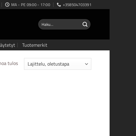
MA - PE 09:00 - 17:00
+358504703391
Etsi:
äytetyt
Tuotemerkit
noa tulos