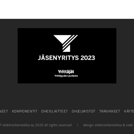
NEET
KOMPONENTIT
OHEISLAITTEET
OHJELMISTOT
TARVIKKEET
KÄYT
© elektroshemeikka oy 2020 all rights reserved
design: elektroshemeikka &
code 