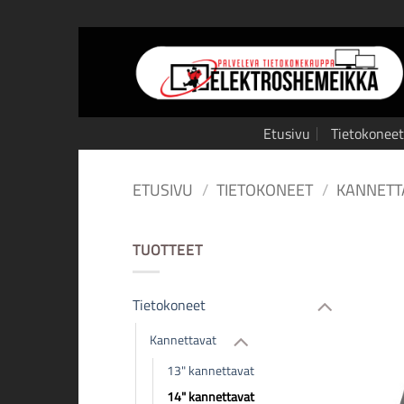
Skip
to
content
Etusivu
Tietokoneet
ETUSIVU
/
TIETOKONEET
/
KANNETT
TUOTTEET
Tietokoneet
Kannettavat
13" kannettavat
14" kannettavat