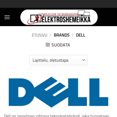
Skip
to
content
ETUSIVU
/
BRANDS
/
DELL
SUODATA
Dell on maailman johtava teknologiabrändi, joka tunnetaan