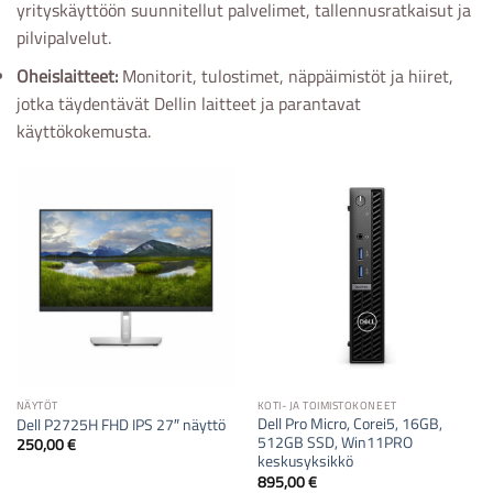
yrityskäyttöön suunnitellut palvelimet, tallennusratkaisut ja
pilvipalvelut.
Oheislaitteet:
Monitorit, tulostimet, näppäimistöt ja hiiret,
jotka täydentävät Dellin laitteet ja parantavat
käyttökokemusta.
NÄYTÖT
KOTI- JA TOIMISTOKONEET
Dell Pro Micro, Corei5, 16GB,
Dell P2725H FHD IPS 27″ näyttö
512GB SSD, Win11PRO
250,00
€
keskusyksikkö
895,00
€