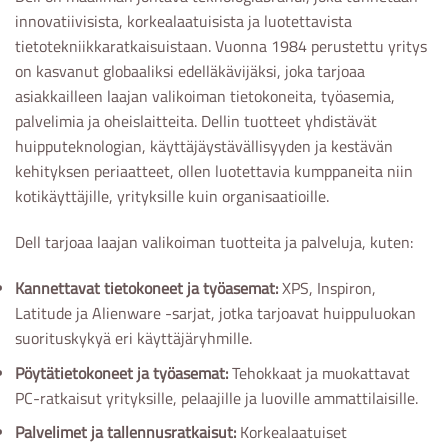
innovatiivisista, korkealaatuisista ja luotettavista
tietotekniikkaratkaisuistaan. Vuonna 1984 perustettu yritys
on kasvanut globaaliksi edelläkävijäksi, joka tarjoaa
asiakkailleen laajan valikoiman tietokoneita, työasemia,
palvelimia ja oheislaitteita. Dellin tuotteet yhdistävät
huipputeknologian, käyttäjäystävällisyyden ja kestävän
kehityksen periaatteet, ollen luotettavia kumppaneita niin
kotikäyttäjille, yrityksille kuin organisaatioille.
Dell tarjoaa laajan valikoiman tuotteita ja palveluja, kuten:
Kannettavat tietokoneet ja työasemat:
XPS, Inspiron,
Latitude ja Alienware -sarjat, jotka tarjoavat huippuluokan
suorituskykyä eri käyttäjäryhmille.
Pöytätietokoneet ja työasemat:
Tehokkaat ja muokattavat
PC-ratkaisut yrityksille, pelaajille ja luoville ammattilaisille.
Palvelimet ja tallennusratkaisut:
Korkealaatuiset