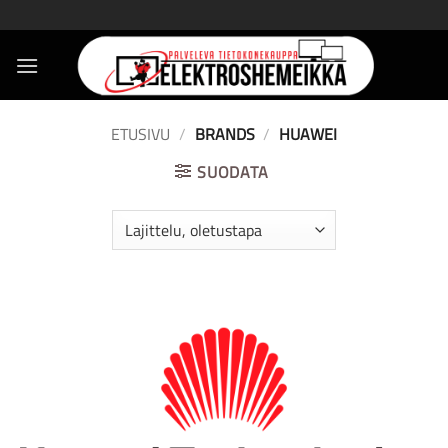
Skip
to
content
ETUSIVU
/
BRANDS
/
HUAWEI
SUODATA