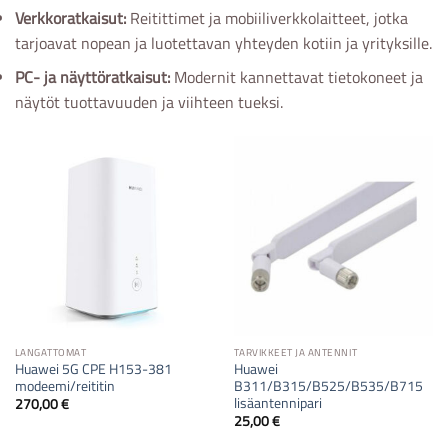
Verkkoratkaisut:
Reitittimet ja mobiiliverkkolaitteet, jotka
tarjoavat nopean ja luotettavan yhteyden kotiin ja yrityksille.
PC- ja näyttöratkaisut:
Modernit kannettavat tietokoneet ja
näytöt tuottavuuden ja viihteen tueksi.
LANGATTOMAT
TARVIKKEET JA ANTENNIT
Huawei 5G CPE H153-381
Huawei
modeemi/reititin
B311/B315/B525/B535/B715
lisäantennipari
270,00
€
25,00
€