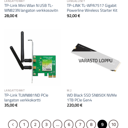
LANGATTOMAT
LANGALLISET
TP-Link Mini Wlan N USB TL-
TP-LINK TL-WPA7517 Gigabit
WN823N langaton verkkosovitn
Powerline Wireless Starter Kit
28,00
€
92,00
€
VARASTO LOPPU
LANGATTOMAT
M.2
TP-Link TLWN881ND PCIe
WD Black SSD SN850X NVMe
langaton verkkokortti
1TB PCIe Gen4
35,00
€
220,00
€
1
2
3
…
6
7
8
9
10