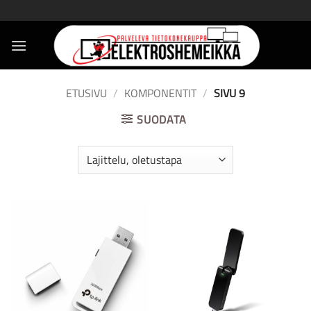
Skip
to
content
ETUSIVU
/
KOMPONENTIT
/
SIVU 9
SUODATA