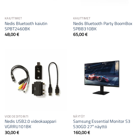
KAIUTTIMET
KAIUTTIMET
Nedis Bluetooth kaiutin
Nedis Bluetooth Party BoomBox
SPBT2460BK
SPBB310BK
48,00
€
65,00
€
VIDEOEDITOINTI
NÄYTÖT
Nedis USB2.0 videokaappari
Samsung Essential Monitor S3
VGRRU101BK
S30GD 27″ näyttö
30,00
€
160,00
€