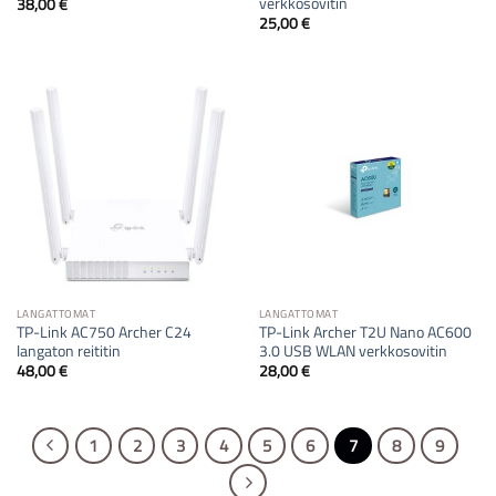
verkkosovitin
38,00
€
25,00
€
LANGATTOMAT
LANGATTOMAT
TP-Link AC750 Archer C24
TP-Link Archer T2U Nano AC600
langaton reititin
3.0 USB WLAN verkkosovitin
48,00
€
28,00
€
1
2
3
4
5
6
7
8
9