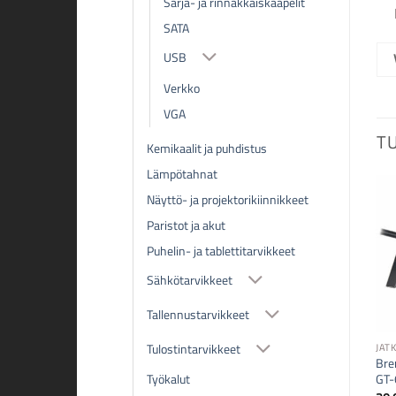
Sarja- ja rinnakkaiskaapelit
SATA
USB
Verkko
VGA
T
Kemikaalit ja puhdistus
Lämpötahnat
Näyttö- ja projektorikiinnikkeet
Paristot ja akut
Puhelin- ja tablettitarvikkeet
Sähkötarvikkeet
Tallennustarvikkeet
Tulostintarvikkeet
JAT
Bre
Työkalut
GT-