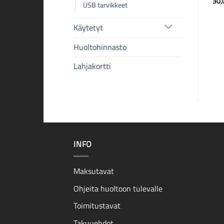
30
USB tarvikkeet
Käytetyt
Huoltohinnasto
Lahjakortti
INFO
Maksutavat
Ohjeita huoltoon tulevalle
Toimitustavat
Takuuehdot