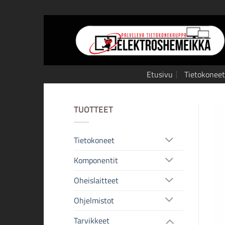
Skip
to
content
Etusivu
Tietokoneet
TUOTTEET
Tietokoneet
Komponentit
Oheislaitteet
Ohjelmistot
Tarvikkeet