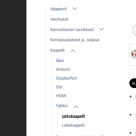
Adapterit
Hiirimatot
Kannettavien tarvikkeet
Kiintolevykotelot ja -telakat
Kaapelit
Ääni
Antenni
DisplayPort
K
DVI
HDMI
Sähkö
Jatkokaapelit
Laitekaapelit