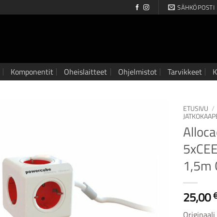
SÄHKÖPOSTI
Komponentit
Oheislaitteet
Ohjelmistot
Tarvikkeet
K
ETUSIVU
/
JATKOKAAP
Alloc
5xCEE 
1,5m 
25,00
Originaali