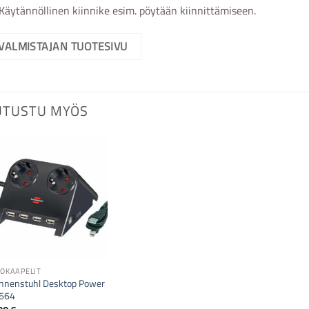
Käytännöllinen kiinnike esim. pöytään kiinnittämiseen.
VALMISTAJAN TUOTESIVU
UTUSTU MYÖS
KOKAAPELIT
nnenstuhl Desktop Power
664