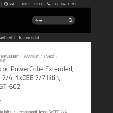
MA - PE 09:00 - 17:00
+358504703391
Etsi:
äytetyt
Tuotemerkit
TARVIKKEET
/
KAAPELIT
/
SÄHKÖ
/
ELIT
acoc PowerCube Extended,
7/4, 1xCEE 7/7 liitin,
GT-602
€
 ja kätevä virtapaneeli, jossa 5xCEE 7/4-