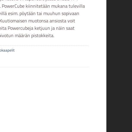
a. PowerCube kiinnitetään mukana tulevilla
yillä esim. pöytään tai muuhun sopivaan
 Kuutiomaisen muotonsa ansiosta voit
eita Powercubeja ketjuun ja näin saat
oivotun määrän pistokkeita.
okaapelit