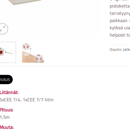
pistokett
tarratyyn
paikkaan.
kytkeä us
helposti t
Osasto:
Jatk
UVAUS
Liitännät:
5xCEE 7/4, 1xCEE 7/7 liitin
Pituus:
1,5m
Muuta: