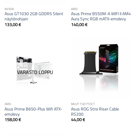
NVIDIA
AMD
Asus GT1030 2GB GDDR5 Silent
Asus Prime B550M-A WIFI II AM4
näytönohjain
Aura Sync RGB mATX-emolevy
133,00
€
140,00
€
VARASTO LOPPU
AMD
MUUT TUOTTEET
Asus Prime B650-Plus Wifi ATX-
Asus ROG Strix Riser Cable
emolevy
RS200
158,00
€
44,00
€