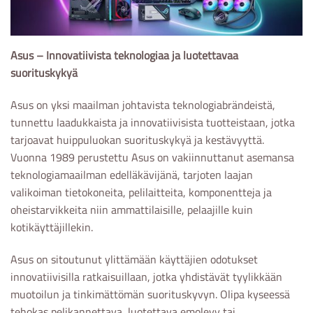
Asus – Innovatiivista teknologiaa ja luotettavaa
suorituskykyä
Asus on yksi maailman johtavista teknologiabrändeistä,
tunnettu laadukkaista ja innovatiivisista tuotteistaan, jotka
tarjoavat huippuluokan suorituskykyä ja kestävyyttä.
Vuonna 1989 perustettu Asus on vakiinnuttanut asemansa
teknologiamaailman edelläkävijänä, tarjoten laajan
valikoiman tietokoneita, pelilaitteita, komponentteja ja
oheistarvikkeita niin ammattilaisille, pelaajille kuin
kotikäyttäjillekin.
Asus on sitoutunut ylittämään käyttäjien odotukset
innovatiivisilla ratkaisuillaan, jotka yhdistävät tyylikkään
muotoilun ja tinkimättömän suorituskyvyn. Olipa kyseessä
tehokas pelikannettava, luotettava emolevy tai