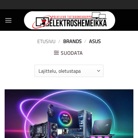
Skip
to
content
ETUSIVU
/
BRANDS
/
ASUS
SUODATA