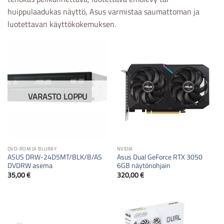
huippulaadukas näyttö, Asus varmistaa saumattoman ja
luotettavan käyttökokemuksen.
VARASTO LOPPU
DVD-ROM JA BLURAY
NVIDIA
ASUS DRW-24D5MT/BLK/B/AS
Asus Dual GeForce RTX 3050
DVDRW asema
6GB näytönohjain
35,00
€
320,00
€