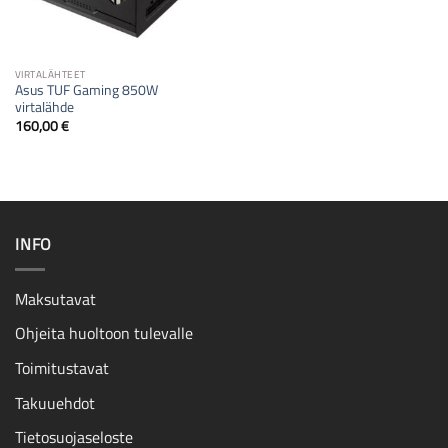
VIRTALÄHTEET
Asus TUF Gaming 850W
virtalähde
160,00
€
INFO
Maksutavat
Ohjeita huoltoon tulevalle
Toimitustavat
Takuuehdot
Tietosuojaseloste