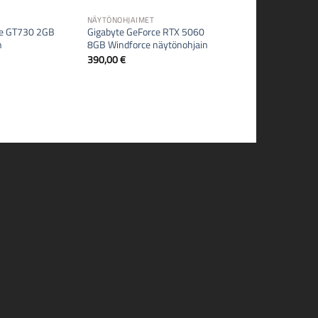
NÄYTÖNOHJAIMET
ce GT730 2GB
Gigabyte GeForce RTX 5060
n
8GB Windforce näytönohjain
390,00
€