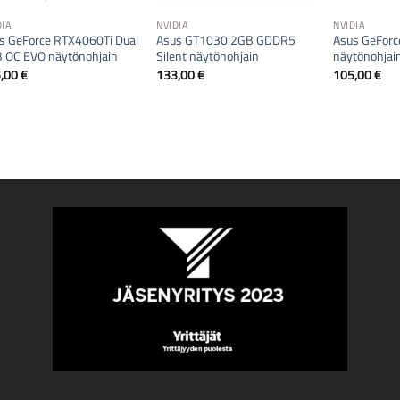
DIA
NVIDIA
NVIDIA
s GeForce RTX4060Ti Dual
Asus GT1030 2GB GDDR5
Asus GeFor
 OC EVO näytönohjain
Silent näytönohjain
näytönohjai
5,00
€
133,00
€
105,00
€