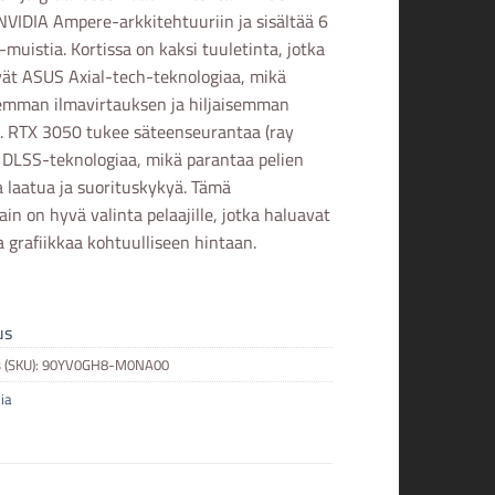
NVIDIA Ampere-arkkitehtuuriin ja sisältää 6
uistia. Kortissa on kaksi tuuletinta, jotka
ät ASUS Axial-tech-teknologiaa, mikä
emman ilmavirtauksen ja hiljaisemman
. RTX 3050 tukee säteenseurantaa (ray
a DLSS-teknologiaa, mikä parantaa pelien
a laatua ja suorituskykyä. Tämä
in on hyvä valinta pelaajille, jotka haluavat
 grafiikkaa kohtuulliseen hintaan.
us
 (SKU):
90YV0GH8-M0NA00
ia