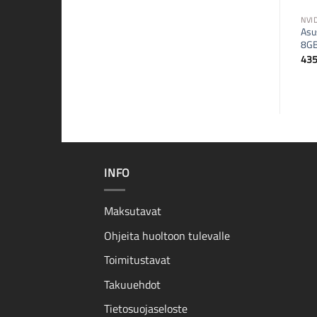
NVIDIA
NVI
MSI GeForce GT710 2GB
Asu
näytönohjain
8GB
78,00
€
43
INFO
Maksutavat
Ohjeita huoltoon tulevalle
Toimitustavat
Takuuehdot
Tietosuojaseloste