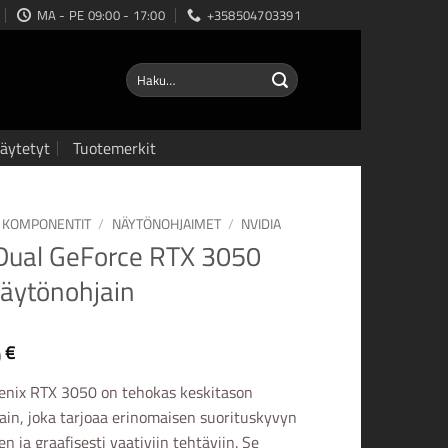
MA - PE 09:00 - 17:00
+358504703391
Etsi:
äytetyt
Tuotemerkit
KOMPONENTIT
/
NÄYTÖNOHJAIMET
/
NVIDIA
Dual GeForce RTX 3050
äytönohjain
0
€
nix RTX 3050 on tehokas keskitason
ain, joka tarjoaa erinomaisen suorituskyvyn
n ja graafisesti vaativiin tehtäviin. Se