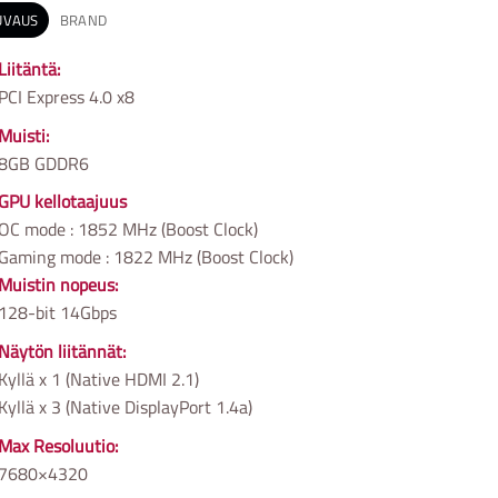
UVAUS
BRAND
Liitäntä:
PCI Express 4.0 x8
Muisti:
8GB GDDR6
GPU kellotaajuus
OC mode : 1852 MHz (Boost Clock)
Gaming mode : 1822 MHz (Boost Clock)
Muistin nopeus:
128-bit 14Gbps
Näytön liitännät:
Kyllä x 1 (Native HDMI 2.1)
Kyllä x 3 (Native DisplayPort 1.4a)
Max Resoluutio:
7680×4320