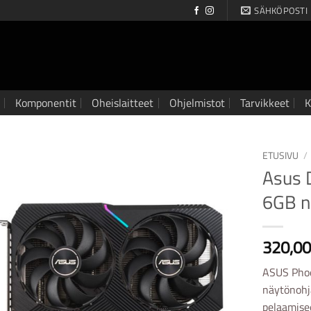
SÄHKÖPOSTI
Komponentit
Oheislaitteet
Ohjelmistot
Tarvikkeet
K
ETUSIVU
/
Asus 
6GB n
320,0
ASUS Phoe
näytönohj
pelaamisee