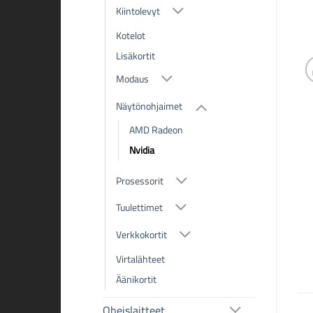
Kiintolevyt
Kotelot
Lisäkortit
Modaus
Näytönohjaimet
AMD Radeon
Nvidia
Prosessorit
Tuulettimet
Verkkokortit
Virtalähteet
Äänikortit
Oheislaitteet