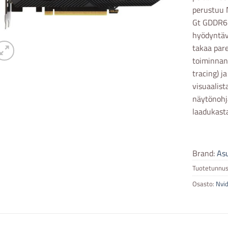
perustuu 
Gt GDDR6-m
hyödyntäv
takaa par
toiminnan
tracing) j
visuaalist
näytönohja
laadukasta
Brand:
As
Tuotetunnus
Osasto:
Nvid