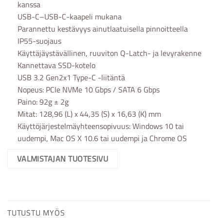
kanssa
USB-C–USB-C-kaapeli mukana
Parannettu kestävyys ainutlaatuisella pinnoitteella
IP55-suojaus
Käyttäjäystävällinen, ruuviton Q-Latch- ja levyrakenne
Kannettava SSD-kotelo
USB 3.2 Gen2x1 Type-C -liitäntä
Nopeus: PCIe NVMe 10 Gbps / SATA 6 Gbps
Paino: 92g ± 2g
Mitat: 128,96 (L) x 44,35 (S) x 16,63 (K) mm
Käyttöjärjestelmäyhteensopivuus: Windows 10 tai
uudempi, Mac OS X 10.6 tai uudempi ja Chrome OS
VALMISTAJAN TUOTESIVU
TUTUSTU MYÖS