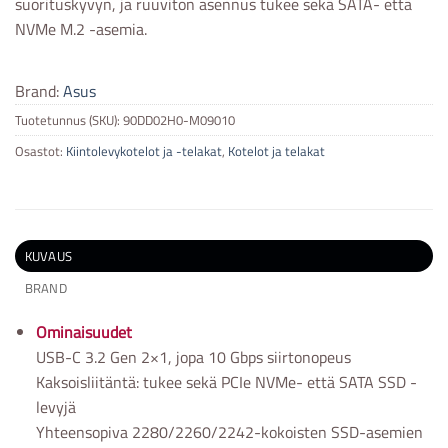
suorituskyvyn, ja ruuviton asennus tukee sekä SATA- että
NVMe M.2 -asemia.
Brand:
Asus
Tuotetunnus (SKU):
90DD02H0-M09010
Osastot:
Kiintolevykotelot ja -telakat
,
Kotelot ja telakat
KUVAUS
BRAND
Ominaisuudet
USB-C 3.2 Gen 2×1, jopa 10 Gbps siirtonopeus
Kaksoisliitäntä: tukee sekä PCIe NVMe- että SATA SSD -
levyjä
Yhteensopiva 2280/2260/2242-kokoisten SSD-asemien